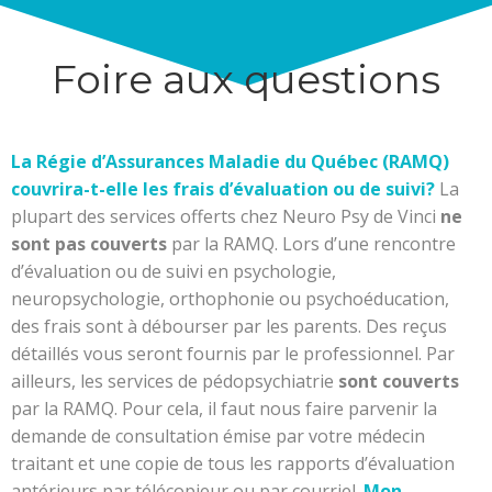
Aller
au
contenu
Foire aux questions
La Régie d’Assurances Maladie du Québec (RAMQ)
couvrira-t-elle les frais d’évaluation ou de suivi?
La
plupart des services offerts chez Neuro Psy de Vinci
ne
sont pas couverts
par la RAMQ. Lors d’une rencontre
d’évaluation ou de suivi en psychologie,
neuropsychologie, orthophonie ou psychoéducation,
des frais sont à débourser par les parents. Des reçus
détaillés vous seront fournis par le professionnel.
Par
ailleurs, les services de pédopsychiatrie
sont couverts
par la RAMQ. Pour cela, il faut nous faire parvenir la
demande de consultation émise par votre médecin
traitant et une copie de tous les rapports d’évaluation
antérieurs par télécopieur ou par courriel.
Mon