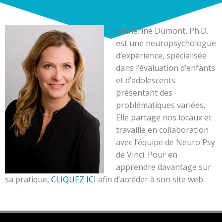
Aller
au
contenu
Catherine Dumont, Ph.D.
est une neuropsychologue
d’expérience, spécialisée
dans l’évaluation d’enfants
et d’adolescents
présentant des
problématiques variées.
Elle partage nos locaux et
travaille en collaboration
avec l’équipe de Neuro Psy
de Vinci.
Pour en
apprendre davantage sur
sa pratique,
CLIQUEZ ICI
afin d’accéder à son site web.